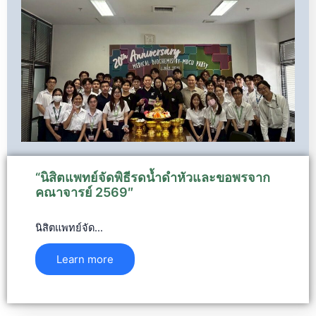
“นิสิตแพทย์จัดพิธีรดน้ำดำหัวและขอพรจาก
คณาจารย์ 2569″​
นิสิตแพทย์จัด…
Learn more