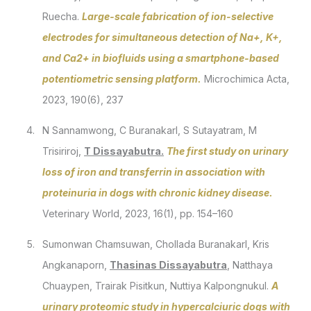
Ruecha.
Large-scale fabrication of ion-selective
electrodes for simultaneous detection of Na+, K+,
and Ca2+ in biofluids using a smartphone-based
potentiometric sensing platform.
Microchimica Acta,
2023, 190(6), 237
N Sannamwong, C Buranakarl, S Sutayatram, M
Trisiriroj,
T Dissayabutra.
The first study on urinary
loss of iron and transferrin in association with
proteinuria in dogs with chronic kidney disease.
Veterinary World, 2023, 16(1), pp. 154–160
Sumonwan Chamsuwan, Chollada Buranakarl, Kris
Angkanaporn,
Thasinas Dissayabutra
, Natthaya
Chuaypen, Trairak Pisitkun, Nuttiya Kalpongnukul.
A
urinary proteomic study in hypercalciuric dogs with