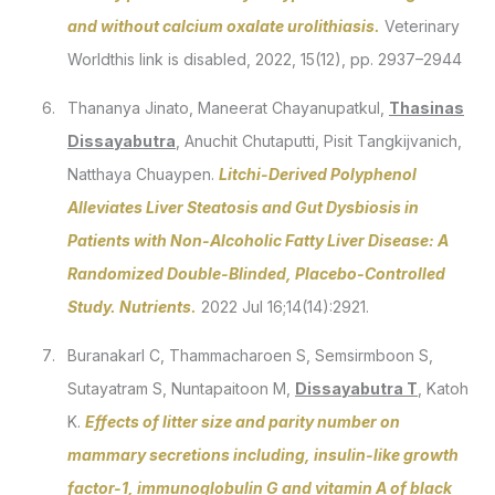
and without calcium oxalate urolithiasis.
Veterinary
Worldthis link is disabled, 2022, 15(12), pp. 2937–2944
Thananya Jinato, Maneerat Chayanupatkul,
Thasinas
Dissayabutra
, Anuchit Chutaputti, Pisit Tangkijvanich,
Natthaya Chuaypen.
Litchi-Derived Polyphenol
Alleviates Liver Steatosis and Gut Dysbiosis in
Patients with Non-Alcoholic Fatty Liver Disease: A
Randomized Double-Blinded, Placebo-Controlled
Study. Nutrients.
2022 Jul 16;14(14):2921.
Buranakarl C, Thammacharoen S, Semsirmboon S,
Sutayatram S, Nuntapaitoon M,
Dissayabutra T
, Katoh
K.
Effects of litter size and parity number on
mammary secretions including, insulin-like growth
factor-1, immunoglobulin G and vitamin A of black