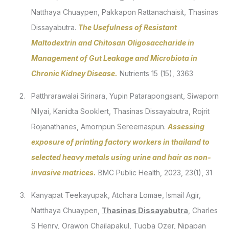
Natthaya Chuaypen, Pakkapon Rattanachaisit, Thasinas
Dissayabutra.
The Usefulness of Resistant
Maltodextrin and Chitosan Oligosaccharide in
Management of Gut Leakage and Microbiota in
Chronic Kidney Disease.
Nutrients 15 (15), 3363
Patthrarawalai Sirinara, Yupin Patarapongsant, Siwaporn
Nilyai, Kanidta Sooklert, Thasinas Dissayabutra, Rojrit
Rojanathanes, Amornpun Sereemaspun.
Assessing
exposure of printing factory workers in thailand to
selected heavy metals using urine and hair as non-
invasive matrices.
BMC Public Health, 2023, 23(1), 31
Kanyapat Teekayupak, Atchara Lomae, Ismail Agir,
Natthaya Chuaypen,
Thasinas Dissayabutra
, Charles
S Henry, Orawon Chailapakul, Tugba Ozer, Nipapan