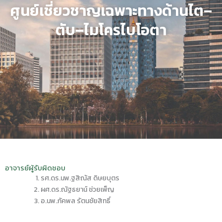
ศูนย์เชี่ยวชาญเฉพาะทางด้านไต–
ตับ–ไมโครไบโอตา
อาจารย์ผู้รับผิดชอบ
รศ.ดร.นพ.ฐสิณัส ดิษยบุตร
ผศ.ดร.ณัฐธยาน์ ช่วยเพ็ญ
อ.นพ.ภัคพล รัตนชัยสิทธิ์