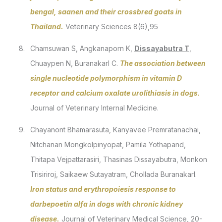
bengal, saanen and their crossbred goats in
Thailand.
Veterinary Sciences 8(6),95
Chamsuwan S, Angkanaporn K,
Dissayabutra T
,
Chuaypen N, Buranakarl C.
The association between
single nucleotide polymorphism in vitamin D
receptor and calcium oxalate urolithiasis in dogs.
Journal of Veterinary Internal Medicine.
Chayanont Bhamarasuta, Kanyavee Premratanachai,
Nitchanan Mongkolpinyopat, Pamila Yothapand,
Thitapa Vejpattarasiri, Thasinas Dissayabutra, Monkon
Trisiriroj, Saikaew Sutayatram, Chollada Buranakarl.
Iron status and erythropoiesis response to
darbepoetin alfa in dogs with chronic kidney
disease.
Journal of Veterinary Medical Science, 20-